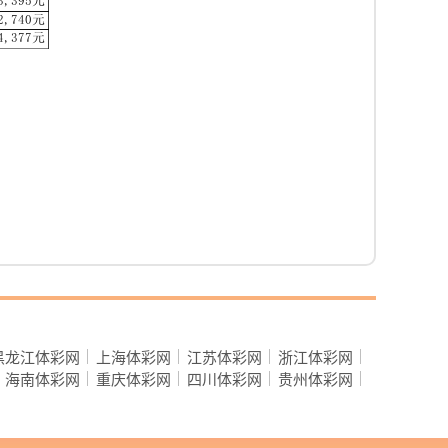
黑龙江体彩网
上海体彩网
江苏体彩网
浙江体彩网
海南体彩网
重庆体彩网
四川体彩网
贵州体彩网