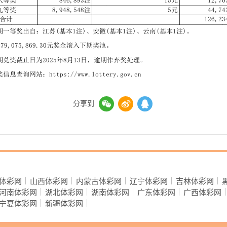
分享到
体彩网
山西体彩网
内蒙古体彩网
辽宁体彩网
吉林体彩网
河南体彩网
湖北体彩网
湖南体彩网
广东体彩网
广西体彩网
宁夏体彩网
新疆体彩网