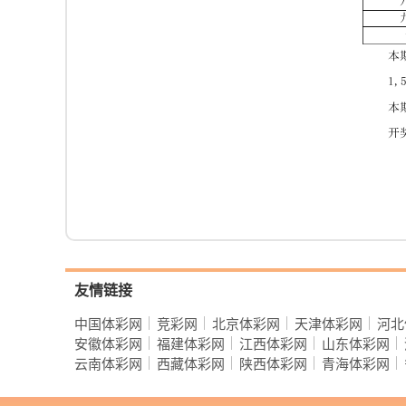
友情链接
中国体彩网
竞彩网
北京体彩网
天津体彩网
河北
安徽体彩网
福建体彩网
江西体彩网
山东体彩网
云南体彩网
西藏体彩网
陕西体彩网
青海体彩网