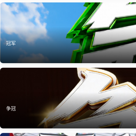
冠军
争冠