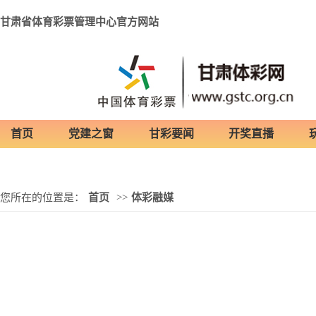
甘肃省体育彩票管理中心官方网站
首页
党建之窗
甘彩要闻
开奖直播
您所在的位置是：
首页
>>
体彩融媒