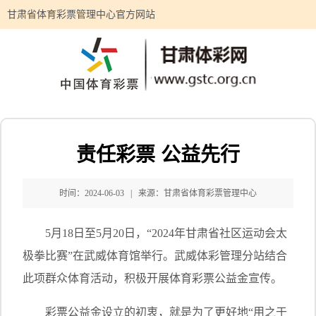
甘肃省体育彩票管理中心官方网站
责任彩票 公益先行
时间：2024-06-03
|
来源：甘肃省体育彩票管理中心
5月18日至5月20日，“2024年甘肃省社区运动会太
极拳比赛”在武威体育馆举行。武威体彩管理分站结合
此项群众体育活动，积极开展体育彩票公益金宣传。
彩票公益金设立的初衷，就是为了更好地“用之于